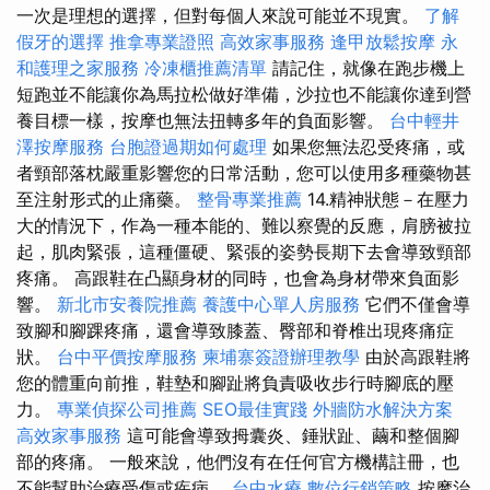
一次是理想的選擇，但對每個人來說可能並不現實。
了解
假牙的選擇
推拿專業證照
高效家事服務
逢甲放鬆按摩
永
和護理之家服務
冷凍櫃推薦清單
請記住，就像在跑步機上
短跑並不能讓你為馬拉松做好準備，沙拉也不能讓你達到營
養目標一樣，按摩也無法扭轉多年的負面影響。
台中輕井
澤按摩服務
台胞證過期如何處理
如果您無法忍受疼痛，或
者頸部落枕嚴重影響您的日常活動，您可以使用多種藥物甚
至注射形式的止痛藥。
整骨專業推薦
14.精神狀態－在壓力
大的情況下，作為一種本能的、難以察覺的反應，肩膀被拉
起，肌肉緊張，這種僵硬、緊張的姿勢長期下去會導致頸部
疼痛。 高跟鞋在凸顯身材的同時，也會為身材帶來負面影
響。
新北市安養院推薦
養護中心單人房服務
它們不僅會導
致腳和腳踝疼痛，還會導致膝蓋、臀部和脊椎出現疼痛症
狀。
台中平價按摩服務
柬埔寨簽證辦理教學
由於高跟鞋將
您的體重向前推，鞋墊和腳趾將負責吸收步行時腳底的壓
力。
專業偵探公司推薦
SEO最佳實踐
外牆防水解決方案
高效家事服務
這可能會導致拇囊炎、錘狀趾、繭和整個腳
部的疼痛。 一般來說，他們沒有在任何官方機構註冊，也
不能幫助治療受傷或疾病。
台中水療
數位行銷策略
按摩治