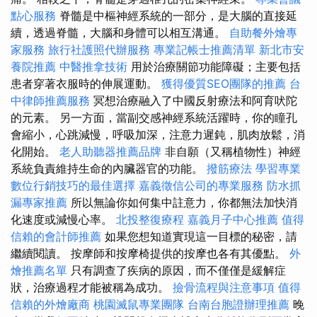
點心服務
脊髓是中樞神經系統的一部分，是大腦的直接延
續，透過脊髓，大腦和身體可以相互溝通。
自助餐外燴專
家服務
旅行社護照代辦服務
專業記帳士推薦清單
新北市安
養院推薦
中醫推拿技術
用於治療關節功能障礙；主要包括
患者穿著衣服時的伸展運動。
獲得優質SEO團隊的推薦
台
中律師推薦服務
冥想治療融入了中國反射療法和阿育吠陀
的元素。 另一方面，當副交感神經系統活躍時，你的瞳孔
會縮小，心跳減慢，呼吸加深，注意力遲鈍，肌肉放鬆，消
化開始。
老人助聽器推薦品牌
非自願（又稱植物性）神經
系統負責維持生命的內臟器官的功能。
撥筋療法
學習專業
數位行銷技巧的最佳選擇
嘉義徵信公司的專業服務
防水抓
漏專家推薦
所以無論你如何集中註意力，你都無法加快消
化速度或減慢心率。
北投整復療程
嘉義月子中心推薦
值得
信賴的會計師推薦
如果您想知道實現這一目標的秘密，請
繼續閱讀。 按摩師和按摩椅提供的按摩也各有其優點。
外
燴推薦名單
只有調查了疾病的原因，而不僅僅是緩解症
狀，治療過程才能被稱為成功。
撿骨流程與注意事項
值得
信賴的外燴廠商
桃園滅鼠專業團隊
台南台胞證辦理推薦
晚