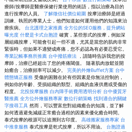
療師/按摩師是醫療保健行業使用的術語，指以治療為目的
進行按摩的人員。
了解徵信社價位範圍
按摩治療師是經過
訓練、執照的專業人士，他們知道如何運用他們的知識來治
療疾病。
台北護理之家推薦
全方位的SEO服務，提升網站
曝光度
什麼是卡式台胞證
確實，某些形式的按摩，例如深
層組織按摩，可能會引起一些不適，尤其是當您的肌肉非常
緊張時，但如果不適變成疼痛，您不必認為有必要忍受它。
專業記帳事務所推薦
台中撥筋療法
，請隨時告訴我您的按
摩師，治療已經超出了您的疼痛閾值。 隨著肌肉放鬆並開
始癒合，治療頻率可以減少。
完美的外燴Buffet方案
台中
體態矯正服務
受傷的困難在於有些因素是你無法控制的，
例如你的年齡、受損組織的類型、組織的血液供應或受傷的
程度。
北投按摩服務
白內障手術費用透明分析
台中優質牙
醫推薦
全方位外燴服務專家
數位行銷策略
找到適合的關鍵
字搜尋工具
然而，可以豐富您對組織癒合的知識，並了解
如何透過避免減緩正常癒合過程的因素來優化癒合時間。
泰式按摩的根源可以追溯到古印度。
高雄搬家服務專家
台
中推拿服務
泰式按摩是乾式按摩，所以不用油。
台胞證過