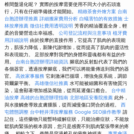
椎間盤退化呢？ 實際的按摩需要使用不同大小的石頭進
行，只有在仔細準備後才能開始。
精緻茶會外燴方案
台南
台胞證辦理推薦
詳細搬家費用分析
白蟻害怕的有效措施
士
林按摩推薦
徵信社費用透明說明
芳香的精油覆蓋全身，輕
柔的音樂營造出幸福感。
公司登記流程與注意事項
植牙費
用詳細說明
由於按摩的直接作用，它提高了肌肉的表現能
力，肌張力降低，新陳代謝增加，從而提高了肌肉的靈活性
和表現能力。 足部按摩對我們的身體和靈魂都有有益的作
用。
台南台胞證辦理詳細資訊
腳底的反射點代表了我們的
各個器官，透過按摩腳底，我們可以將能量傳送到我們的器
官。
高效家事服務
它刺激淋巴循環，增強免疫系統，調節
荷爾蒙平衡。
高雄徵信社推薦
水可能被細菌和有害物質污
染，這會顯著增加感染風險，從而延遲傷口癒合。
台中精
油按摩
高雄的台胞證辦理指南
北部地區安養院推薦
此外，
與水接觸會導致皮膚腫脹，從而減慢傷口閉合的過程。
西
屯體態調整
台中輕井澤按摩服務
Google SEO操作教學
請
記住，這些藥物只能暫時緩解症狀，只能治療症狀，不能放
鬆肌肉緊張的根本原因，您只是感覺不到肌肉緊張帶來的疼
痛。 相較之下，脊髓是穿過椎孔的密集神經束。
專業會議