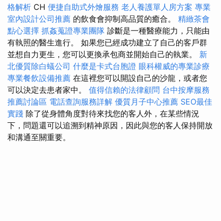
格解析
CH
便捷自助式外燴服務
老人養護單人房方案
專業
室內設計公司推薦
的飲食會抑制高品質的癒合。
精緻茶會
點心選擇
抓姦蒐證專業團隊
診斷是一種醫療能力，只能由
有執照的醫生進行。 如果您已經成功建立了自己的客戶群
並想自力更生，您可以更換承包商並開始自己的執業。
新
北優質除白蟻公司
什麼是卡式台胞證
眼科權威的專業診療
專業餐飲設備推薦
在這裡您可以開設自己的沙龍，或者您
可以決定去患者家中。
值得信賴的法律顧問
台中按摩服務
推薦討論區
電話查詢服務詳解
優質月子中心推薦
SEO最佳
實踐
除了從身體角度對待來找您的客人外，在某些情況
下，問題還可以追溯到精神原因，因此與您的客人保持開放
和溝通至關重要。