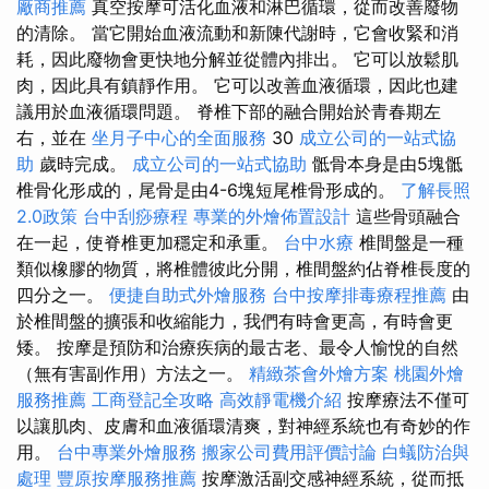
廠商推薦
真空按摩可活化血液和淋巴循環，從而改善廢物
的清除。 當它開始血液流動和新陳代謝時，它會收緊和消
耗，因此廢物會更快地分解並從體內排出。 它可以放鬆肌
肉，因此具有鎮靜作用。 它可以改善血液循環，因此也建
議用於血液循環問題。 脊椎下部的融合開始於青春期左
右，並在
坐月子中心的全面服務
30
成立公司的一站式協
助
歲時完成。
成立公司的一站式協助
骶骨本身是由5塊骶
椎骨化形成的，尾骨是由4-6塊短尾椎骨形成的。
了解長照
2.0政策
台中刮痧療程
專業的外燴佈置設計
這些骨頭融合
在一起，使脊椎更加穩定和承重。
台中水療
椎間盤是一種
類似橡膠的物質，將椎體彼此分開，椎間盤約佔脊椎長度的
四分之一。
便捷自助式外燴服務
台中按摩排毒療程推薦
由
於椎間盤的擴張和收縮能力，我們有時會更高，有時會更
矮。 按摩是預防和治療疾病的最古老、最令人愉悅的自然
（無有害副作用）方法之一。
精緻茶會外燴方案
桃園外燴
服務推薦
工商登記全攻略
高效靜電機介紹
按摩療法不僅可
以讓肌肉、皮膚和血液循環清爽，對神經系統也有奇妙的作
用。
台中專業外燴服務
搬家公司費用評價討論
白蟻防治與
處理
豐原按摩服務推薦
按摩激活副交感神經系統，從而抵