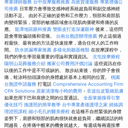
專業律師服務
台中按摩服務推薦
高效貨運服務
專業禮儀公
司推薦
日常壓力會導致交感神經系統超負荷和副交感神經
活動不足。 由於不正確的姿勢和工作壓力，頸部和肩部肌
肉變得緊張，背部的敏感區域會出現肌肉僵硬和疼痛的反
應。
龍潭地區眼科推薦
雙眼皮打造深邃眼神
後來，這些問
題會導致偏頭痛和背痛。
台南台胞證辦理推薦
停止這個過
程最快、最有效的方法是快速按摩，適合任何人的工作時
間。
防水抓漏專家推薦
多樣化助聽器種類
在按摩課程中，
我們的學生學習最重要的理論和實踐資訊。
北屯按摩療程
陽明山花葬服務介紹
搬家公司費用評價討論
這些資訊在你
以後的工作中是不可或缺的。 散步結束後，你的脖子會很
痛，蛙泳時抬頭讓你的身體處於基本上相同的位置。
桃園
台胞證申請服務
打電話
Comprehensive Accounting Firm
CPA Solutions
居家清潔每小時的費用
-
音波拉皮緊緻肌膚
如果您用下巴和肩膀之間的位置通話。
全面掌握搜尋引擎
優化技巧
換護照的簡單教學
台中專業產後護理之家
經絡調
理證照課程
縮小毛孔的醫美療程
在這種不自然緊張的身體
姿勢下，肩膀和頸部的肌肉很快就會超負荷，繼續談話的時
間越長，在疼痛中醒來的機會就越大。 每週或每兩週按摩