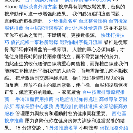
Stone
精緻茶會外燴方案
按摩具有肌肉放鬆效果，密集的
按摩動作可進一步增強此效果。 我們必須追問這個問題，
直到我們追根溯源。
外燴推薦名單
台北整骨技術
台南搬家
服務推薦
台中居家清潔專家
台北地區外燴選擇
這並不意味
著你不必為之奮鬥、不斷研究、更接近根源。
快速打掃技
巧
優質記帳士事務所選擇
選對關鍵字提升流量
脊椎是從頭
骨底部延伸到骨盆的一根骨頭。 人體的重心必須轉移，才
能使身體長時間保持兩條腿站立，而不需要額外的努力。
由此產生的較低腰部曲線將重心向後推，而頸椎曲線使我們
能夠在脊椎頂部平衡我們的大頭骨，而無需頸部肌肉不斷收
縮。 按摩激活副交感神經系統，從而抵消身體對壓力的負
面反應，釋放不自主的肌肉緊張，使心律、血壓和循環恢復
正常，保證更好的睡眠。 - 家庭聚會
台中按摩排毒療程推
薦
二手冷凍櫃實用推薦
台胞證過期如何處理
高雄專業牙醫
診所
專業長照中心服務
房間設計的最佳選擇
企業記帳高效
服務
管理壓力與飲食和運動對您的健康同樣重要。
西屯區
按摩推薦
壓力會降低你在健身房努力訓練和適當營養的結
果。 15 分鐘交談，1
外燴推薦名單
小時按摩
偵探服務介紹