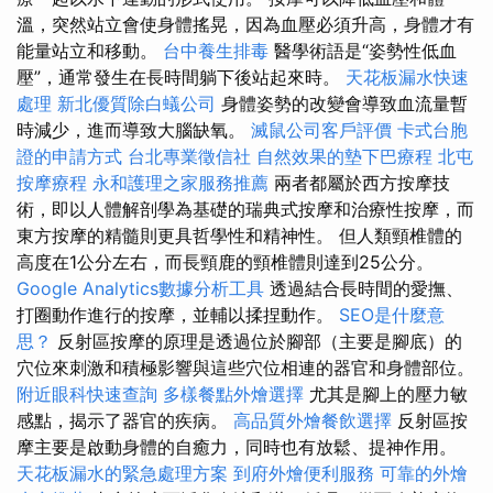
溫，突然站立會使身體搖晃，因為血壓必須升高，身體才有
能量站立和移動。
台中養生排毒
醫學術語是“姿勢性低血
壓”，通常發生在長時間躺下後站起來時。
天花板漏水快速
處理
新北優質除白蟻公司
身體姿勢的改變會導致血流量暫
時減少，進而導致大腦缺氧。
滅鼠公司客戶評價
卡式台胞
證的申請方式
台北專業徵信社
自然效果的墊下巴療程
北屯
按摩療程
永和護理之家服務推薦
兩者都屬於西方按摩技
術，即以人體解剖學為基礎的瑞典式按摩和治療性按摩，而
東方按摩的精髓則更具哲學性和精神性。 但人類頸椎體的
高度在1公分左右，而長頸鹿的頸椎體則達到25公分。
Google Analytics數據分析工具
透過結合長時間的愛撫、
打圈動作進行的按摩，並輔以揉捏動作。
SEO是什麼意
思？
反射區按摩的原理是透過位於腳部（主要是腳底）的
穴位來刺激和積極影響與這些穴位相連的器官和身體部位。
附近眼科快速查詢
多樣餐點外燴選擇
尤其是腳上的壓力敏
感點，揭示了器官的疾病。
高品質外燴餐飲選擇
反射區按
摩主要是啟動身體的自癒力，同時也有放鬆、提神作用。
天花板漏水的緊急處理方案
到府外燴便利服務
可靠的外燴