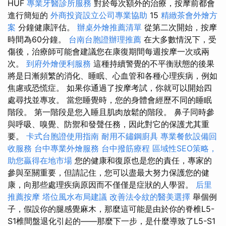
HUF
專業牙醫診所服務
對於每次額外的治療，按摩前都會
進行簡短的
外商投資設立公司專業協助
15
精緻茶會外燴方
案
分鐘健康評估。
辦桌外燴推薦清單
從第二次開始，按摩
時間為60分鐘。
台南台胞證辦理推薦
在大多數情況下，受
傷後，治療師可能會建議您在康復期間每週按摩一次或兩
次。
到府外燴便利服務
這種持續警覺的不平衡狀態的後果
將是日漸頻繁的消化、睡眠、心血管和各種心理疾病，例如
焦慮或恐慌症。 如果你通過了按摩考試，你就可以開始四
處尋找並專攻。 當您睡覺時，您的身體會經歷不同的睡眠
階段。 第一階段是您入睡且肌肉放鬆的階段。 鼻子同時參
與呼吸、嗅覺、防禦和發聲任務，因此對它的保護尤其重
要。
卡式台胞證使用指南
耐用不鏽鋼廚具
專業餐飲設備回
收服務
台中專業外燴服務
台中撥筋療程
區域性SEO策略，
助您贏得在地市場
您的健康和復原也是您的責任，專家的
參與至關重要，但請記住，您可以盡最大努力保護您的健
康，向那些處理疾病原因而不僅僅是症狀的人學習。
后里
推薦按摩
塔位風水布局建議
改善法令紋的醫美選擇
舉個例
子，假設你的腿感覺麻木，那麼這可能是由於你的脊椎L5-
S1椎間盤退化引起的——那麼下一步，是什麼導致了L5-S1