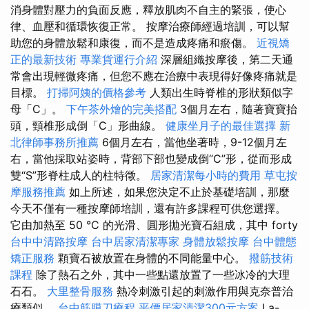
消身體對壓力的負面反應，釋放肌肉不自主的緊張，使心
律、血壓和循環恢復正常。 按摩治療師經過培訓，可以幫
助您的身體放鬆和康復，而不是造成疼痛和瘀傷。
近視矯
正的最新技術
專業貨運行介紹
深層組織按摩後，第二天通
常會出現輕微疼痛，但您不應在治療中表現得好像疼痛就是
目標。
打掃阿姨的價格參考
人類出生時脊椎的形狀類似字
母「C」。
下午茶外燴的完美搭配
3個月左右，隨著寶寶抬
頭，頸椎形成倒「C」形曲線。
健康坐月子的最佳選擇
新
北律師事務所推薦
6個月左右，當他坐著時，9-12個月左
右，當他採取站姿時，背部下部也變成倒“C”形，從而形成
雙“S”形脊柱成人的柱特徵。
居家清潔每小時的費用
草屯按
摩服務推薦
如上所述，如果您決定不止於基礎培訓，那麼
今天不僅有一種按摩師培訓，還有許多課程可供您選擇。
它由加熱至 50 °C 的光滑、圓形拋光寶石組成，其中 forty
台中中清路按摩
台中居家清潔專家
身體放鬆按摩
台中體態
矯正服務
顆寶石被放置在身體的不同能量中心。
撥筋技術
課程
除了熱石之外，其中一些點還放置了一些冰冷的大理
石石。
大里整骨服務
熱冷刺激引起的刺激作用與克奈普治
療類似。
台中筋膜刀療程
平價居家清潔300元方案
La-