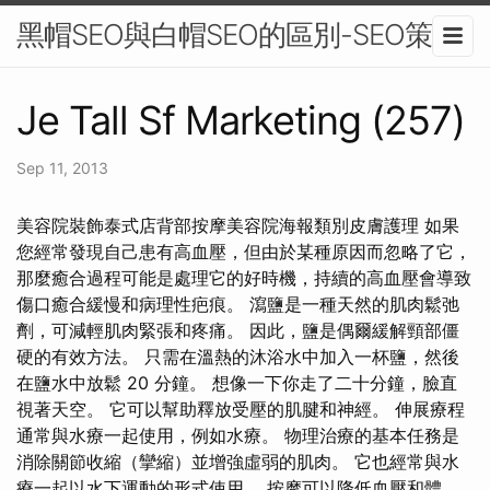
黑帽SEO與白帽SEO的區別-SEO策略
Je Tall Sf Marketing (257)
Sep 11, 2013
美容院裝飾泰式店背部按摩美容院海報類別皮膚護理 如果
您經常發現自己患有高血壓，但由於某種原因而忽略了它，
那麼癒合過程可能是處理它的好時機，持續的高血壓會導致
傷口癒合緩慢和病理性疤痕。 瀉鹽是一種天然的肌肉鬆弛
劑，可減輕肌肉緊張和疼痛。 因此，鹽是偶爾緩解頸部僵
硬的有效方法。 只需在溫熱的沐浴水中加入一杯鹽，然後
在鹽水中放鬆 20 分鐘。 想像一下你走了二十分鐘，臉直
視著天空。 它可以幫助釋放受壓的肌腱和神經。 伸展療程
通常與水療一起使用，例如水療。 物理治療的基本任務是
消除關節收縮（攣縮）並增強虛弱的肌肉。 它也經常與水
療一起以水下運動的形式使用。 按摩可以降低血壓和體