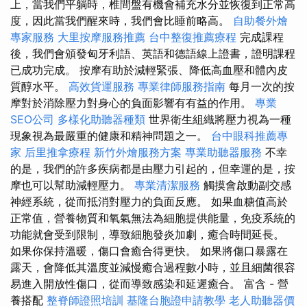
上，當我們平躺時，椎間盤有機會補充水分並恢復到正常高
度，因此當我們醒來時，我們會比睡前略高。
自助餐外燴
專家服務
大里按摩服務推薦
台中整復推薦療程
完成課程
後，我們會頒發匈牙利語、英語和德語線上證書，證明課程
已成功完成。 按摩有助於減輕緊張、降低高血壓和體內皮
質醇水平。
高效貨運服務
專業律師服務指南
每月一次的按
摩對於消除壓力對身心的負面影響有有益的作用。
專業
SEO公司
多樣化助聽器種類
世界衛生組織將壓力視為一種
現象視為最嚴重的健康和精神問題之一。
台中眼科推薦專
家
后里推拿療程
新竹外燴服務方案
專業助聽器服務
不幸
的是，我們的許多疾病都是由壓力引起的，但幸運的是，按
摩也可以幫助減輕壓力。
專業清潔服務
觸摸會啟動副交感
神經系統，從而抵消對壓力的負面反應。 如果血糖值高於
正常值，營養物質和氧氣無法為細胞提供能量，免疫系統的
功能就會受到限制，導致細胞發炎加劇，癒合時間延長。
如果你保持溫暖，傷口會癒合得更快。 如果將傷口暴露在
露天，會降低其溫度並減慢癒合過程數小時，並且細菌很容
易進入開放性傷口，從而導致感染和延遲癒合。 富含 - 營
養搭配
整脊師證照培訓
基隆台胞證申請教學
老人助聽器價